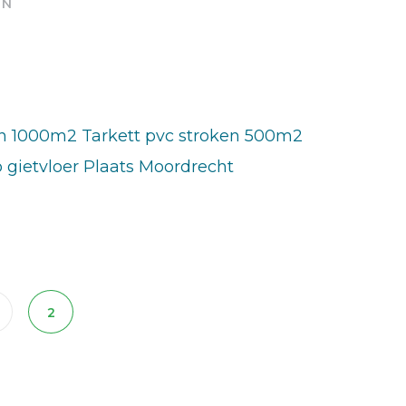
IN
 1000m2 Tarkett pvc stroken 500m2
o gietvloer Plaats Moordrecht
2