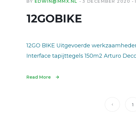
BY
EDWIN@MMX.NL
3 DECEMBER 2020
12GOBIKE
12GO BIKE Uitgevoerde werkzaamheden
Interface tapijttegels 150m2 Arturo Dec
Read More
1