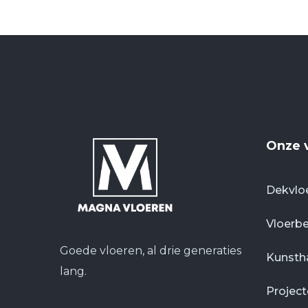
Onze 
Dekvlo
Vloerb
Goede vloeren, al drie generaties
Kunsth
lang.
Projec