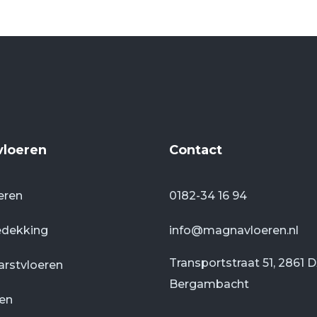
vloeren
Contact
eren
0182-34 16 94
edekking
info@magnavloeren.nl
Transportstraat 51, 2861 
arstvloeren
Bergambacht
ten