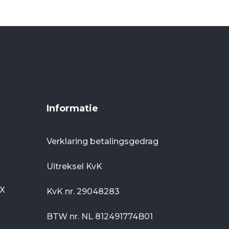
Informatie
Verklaring betalingsgedrag
Uitreksel KvK
DX
KvK nr. 29048283
BTW nr. NL 812491774B01