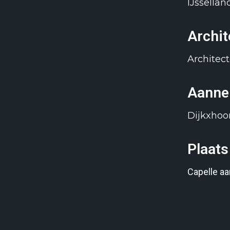
IJssella
Archit
Architec
Aanne
Dijkxho
Plaats
Capelle aa