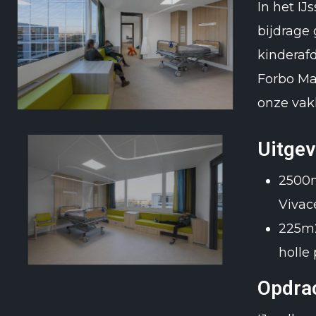
In het I
bijdrage
kinderafd
Forbo Ma
onze vak
Uitge
2500m
Vivac
225m2
holle 
Opdra