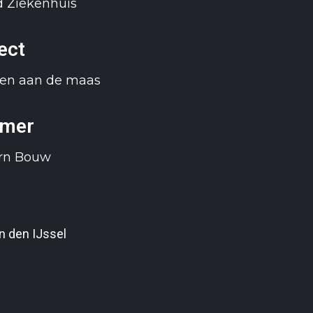
nd Ziekenhuis
ect
ten aan de maas
mer
orn Bouw
n den IJssel