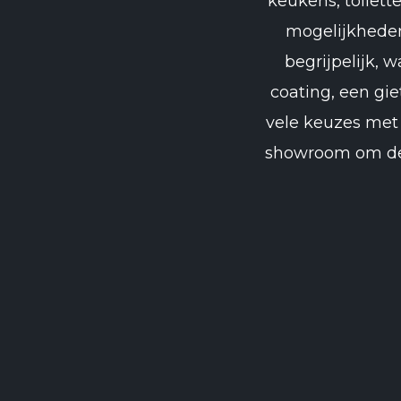
keukens, toilett
mogelijkheden
begrijpelijk, 
coating, een gie
vele keuzes met 
showroom om de v