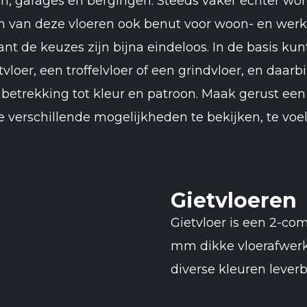
en, garages en bergingen. Steeds vaker echter wo
 van deze vloeren ook benut voor woon- en werkr
want de keuzes zijn bijna eindeloos. In de basis kun
tvloer, een troffelvloer of een grindvloer, en daa
betrekking tot kleur en patroon. Maak gerust een
erschillende mogelijkheden te bekijken, te voel
Gietvloeren
Gietvloer is een 2-com
mm dikke vloerafwerki
diverse kleuren lever