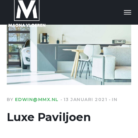
BY
EDWIN@MMX.NL
13 JANUARI 2021
IN
Luxe Paviljoen