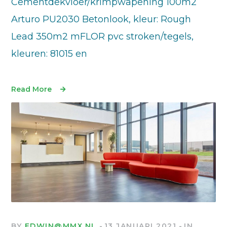
Cementdekvloer/krimpwapening 100m2
Arturo PU2030 Betonlook, kleur: Rough
Lead 350m2 mFLOR pvc stroken/tegels,
kleuren: 81015 en
Read More
BY
EDWIN@MMX.NL
13 JANUARI 2021
IN