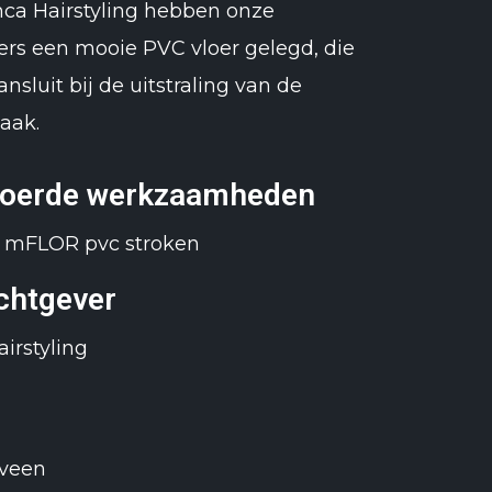
nca Hairstyling hebben onze
ers een mooie PVC vloer gelegd, die
ansluit bij de uitstraling van de
aak.
voerde werkzaamheden
 mFLOR pvc stroken
chtgever
irstyling
veen