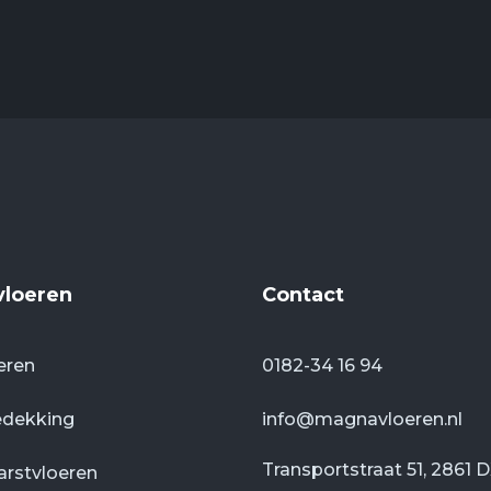
vloeren
Contact
eren
0182-34 16 94
edekking
info@magnavloeren.nl
Transportstraat 51, 2861 
arstvloeren