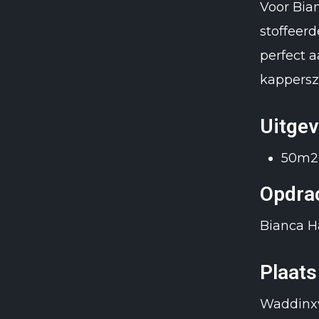
Voor Bia
stoffeerd
perfect a
kappersz
Uitge
50m2
Opdra
Bianca Ha
Plaats
Waddinx